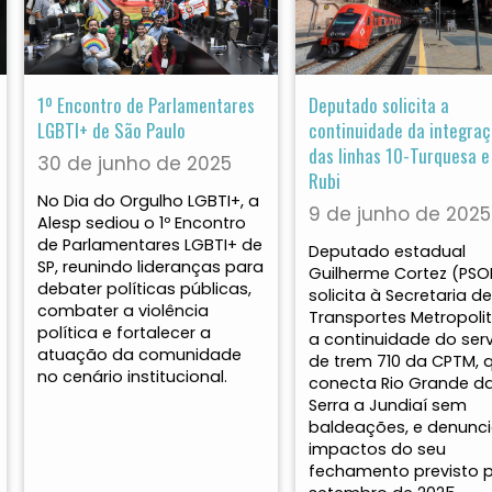
1º Encontro de Parlamentares
Deputado solicita a
LGBTI+ de São Paulo
continuidade da integra
das linhas 10-Turquesa e
30 de junho de 2025
Rubi
No Dia do Orgulho LGBTI+, a
9 de junho de 2025
Alesp sediou o 1º Encontro
de Parlamentares LGBTI+ de
Deputado estadual
SP, reunindo lideranças para
Guilherme Cortez (PSO
debater políticas públicas,
solicita à Secretaria de
combater a violência
Transportes Metropoli
política e fortalecer a
a continuidade do ser
atuação da comunidade
de trem 710 da CPTM, 
no cenário institucional.
conecta Rio Grande d
Serra a Jundiaí sem
baldeações, e denunci
impactos do seu
fechamento previsto 