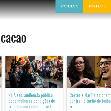
CONHEÇA
PARTICIPE
cacao
Na Alesp, audiência pública
Cortez e Marília acionam
pede melhores condições de
contra licitação do ônibu
trabalho em redes de fast-
Franca