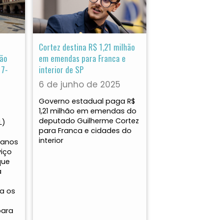
Cortez destina R$ 1,21 milhão
ção
em emendas para Franca e
 7-
interior de SP
6 de junho de 2025
Governo estadual paga R$
1,21 milhão em emendas do
deputado Guilherme Cortez
L)
para Franca e cidades do
interior
tanos
viço
que
a
a os
para