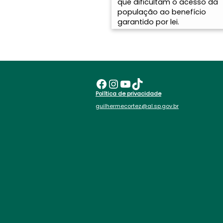
que dificultam o acesso da
população ao benefício
garantido por lei.
Facebook
Instagram
Youtube
TikTok
Política de privacidade
guilhermecortez@al.sp.gov.br