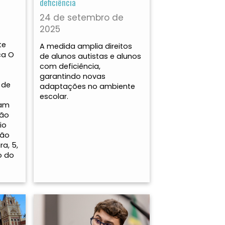
deficiência
24 de setembro de
2025
te
A medida amplia direitos
ca O
de alunos autistas e alunos
com deficiência,
garantindo novas
 de
adaptações no ambiente
escolar.
ram
ção
io
São
ra, 5,
o do