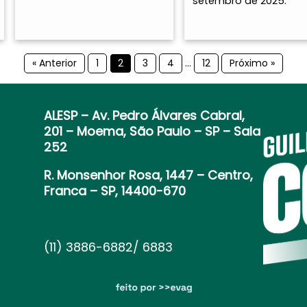
setembro de 2025.
« Anterior
1
2
3
4
…
12
Próximo »
ALESP
– Av. Pedro Álvares Cabral,
201 – Moema, São Paulo – SP – Sala
252
R. Monsenhor Rosa, 1447 – Centro,
Franca – SP, 14400-670
(11) 3886-6882/ 6883