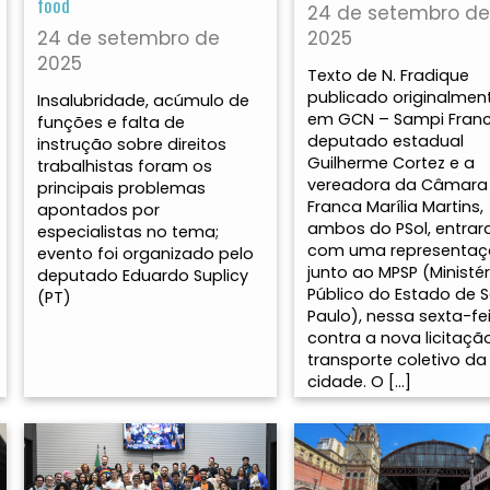
food
24 de setembro de
24 de setembro de
2025
2025
Texto de N. Fradique
publicado originalmen
Insalubridade, acúmulo de
em GCN – Sampi Fran
funções e falta de
deputado estadual
instrução sobre direitos
Guilherme Cortez e a
trabalhistas foram os
vereadora da Câmara
principais problemas
Franca Marília Martins,
apontados por
ambos do PSol, entra
especialistas no tema;
com uma representa
evento foi organizado pelo
junto ao MPSP (Ministér
deputado Eduardo Suplicy
Público do Estado de 
(PT)
Paulo), nessa sexta-fei
contra a nova licitaçã
transporte coletivo da
cidade. O […]