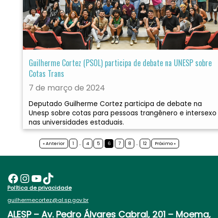
Guilherme Cortez (PSOL) participa de debate na UNESP sobre
Cotas Trans
7 de março de 2024
Deputado Guilherme Cortez participa de debate na
Unesp sobre cotas para pessoas trangênero e intersexo
nas universidades estaduais.
« Anterior
1
…
4
5
6
7
8
…
12
Próximo »
Facebook
Instagram
Youtube
TikTok
Política de privacidade
guilhermecortez@al.sp.gov.br
ALESP
– Av. Pedro Álvares Cabral, 201 – Moema,