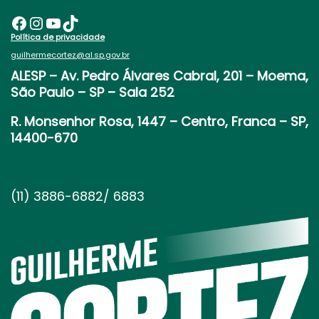
Facebook
Instagram
Youtube
TikTok
Política de privacidade
guilhermecortez@al.sp.gov.br
ALESP
– Av. Pedro Álvares Cabral, 201 – Moema,
São Paulo – SP – Sala 252
R. Monsenhor Rosa, 1447 – Centro, Franca – SP,
14400-670
(11) 3886-6882/ 6883