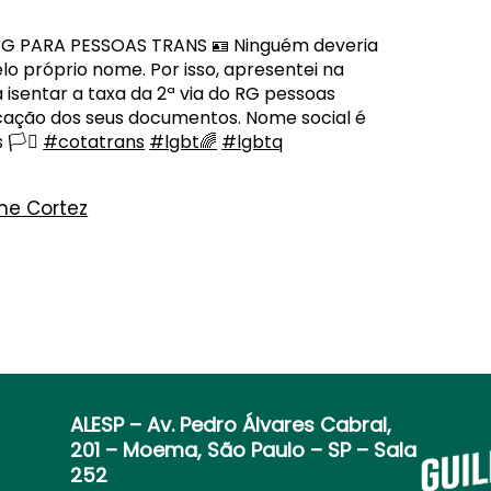
O RG PARA PESSOAS TRANS 🪪 Ninguém deveria
o próprio nome. Por isso, apresentei na
 isentar a taxa da 2ª via do RG pessoas
icação dos seus documentos. Nome social é
️‍⚧️
#cotatrans
#lgbt🌈
#lgbtq
me Cortez
ALESP
– Av. Pedro Álvares Cabral,
201 – Moema, São Paulo – SP – Sala
252