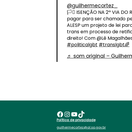
@guilhermecortez_
🏳️‍⚧️ ISENÇÃO NA 2ª VIA D
pagar para ser chamado pel
ALESP um projeto de lei para
trans em processo de retif
direito! Com @Lê Magalhães 
#politicalgbt
#translgbt🌈
♬ som original – Guilher
Facebook
Instagram
Youtube
TikTok
Política de privacidade
guilhermecortez@al.sp.gov.br