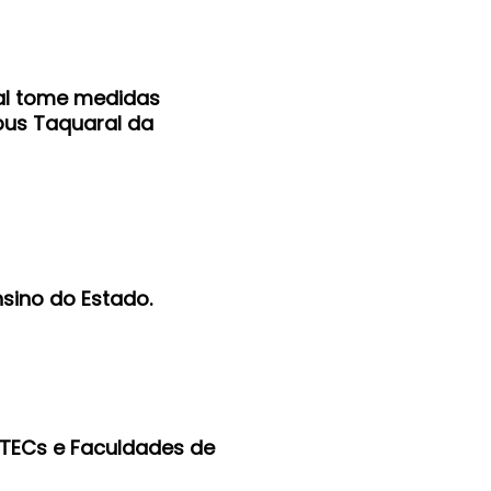
ral tome medidas
pus Taquaral da
nsino do Estado.
 ETECs e Faculdades de