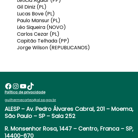
Leticia Aguiar (PP)
Gil Diniz (PL)
Lucas Bove (PL)
Paulo Mansur (PL)
Léo Siqueira (NOVO)
Carlos Cezar (PL)
Capitão Telhada (PP)
Jorge Wilson (REPUBLICANOS)
Facebook
Instagram
Youtube
TikTok
Política de privacidade
guilhermecortez@al.sp.gov.br
ALESP
– Av. Pedro Álvares Cabral, 201 – Moema,
São Paulo – SP – Sala 252
R. Monsenhor Rosa, 1447 – Centro, Franca – SP,
14400-670