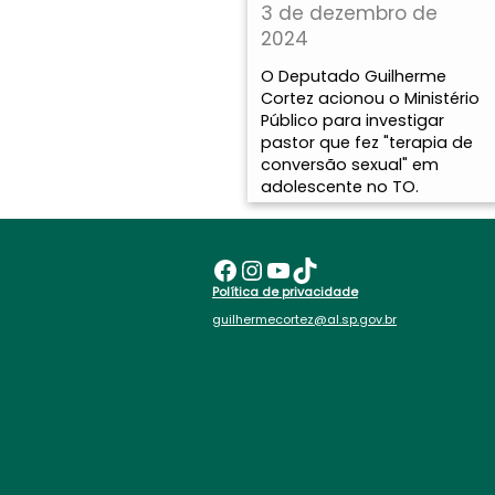
3 de dezembro de
2024
O Deputado Guilherme
Cortez acionou o Ministério
Público para investigar
pastor que fez "terapia de
conversão sexual" em
adolescente no TO.
Facebook
Instagram
Youtube
TikTok
Política de privacidade
guilhermecortez@al.sp.gov.br