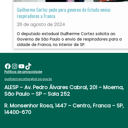
Guilherme Cortez pede para governo do Estado enviar
respiradores a Franca
26 de agosto de 2024
O deputado estadual Guilherme Cortez solicita ao
Governo de São Paulo o envio de respiradores para a
cidade de Franca, no interior de SP.
Facebook
Instagram
Youtube
TikTok
Política de privacidade
guilhermecortez@al.sp.gov.br
ALESP
– Av. Pedro Álvares Cabral, 201 – Moema,
São Paulo – SP – Sala 252
R. Monsenhor Rosa, 1447 – Centro, Franca – SP,
14400-670