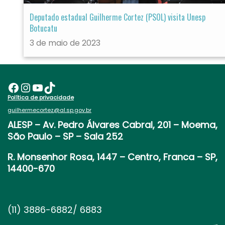
Deputado estadual Guilherme Cortez (PSOL) visita Unesp
Botucatu
3 de maio de 2023
Facebook
Instagram
Youtube
TikTok
Política de privacidade
guilhermecortez@al.sp.gov.br
ALESP
– Av. Pedro Álvares Cabral, 201 – Moema,
São Paulo – SP – Sala 252
R. Monsenhor Rosa, 1447 – Centro, Franca – SP,
14400-670
(11) 3886-6882/ 6883