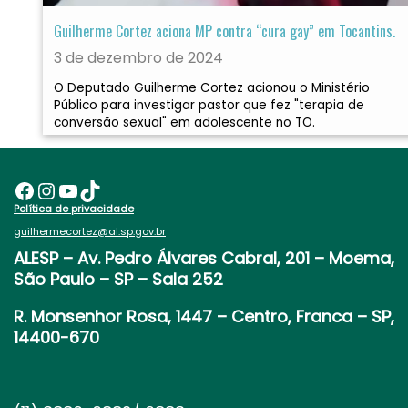
Guilherme Cortez aciona MP contra “cura gay” em Tocantins.
3 de dezembro de 2024
O Deputado Guilherme Cortez acionou o Ministério
Público para investigar pastor que fez "terapia de
conversão sexual" em adolescente no TO.
Facebook
Instagram
Youtube
TikTok
Política de privacidade
guilhermecortez@al.sp.gov.br
ALESP
– Av. Pedro Álvares Cabral, 201 – Moema,
São Paulo – SP – Sala 252
R. Monsenhor Rosa, 1447 – Centro, Franca – SP,
14400-670