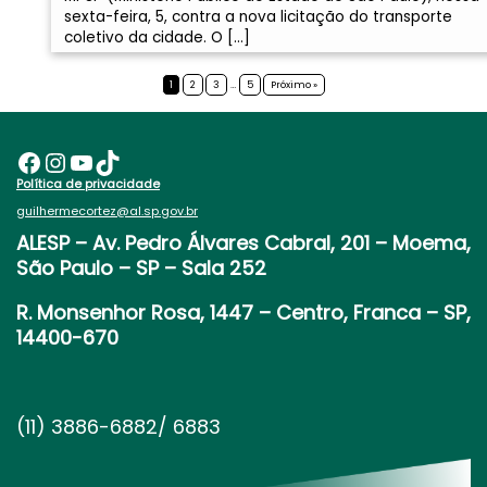
sexta-feira, 5, contra a nova licitação do transporte
coletivo da cidade. O […]
1
2
3
…
5
Próximo »
Facebook
Instagram
Youtube
TikTok
Política de privacidade
guilhermecortez@al.sp.gov.br
ALESP
– Av. Pedro Álvares Cabral, 201 – Moema,
São Paulo – SP – Sala 252
R. Monsenhor Rosa, 1447 – Centro, Franca – SP,
14400-670
(11) 3886-6882/ 6883