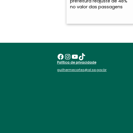
prefeitura reajuste de 48%
no valor das passagens
Facebook
Instagram
Youtube
TikTok
Política de privacidade
guilhermecortez@al.sp.gov.br