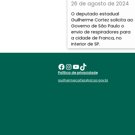
26 de agosto de 2024
O deputado estadual
Guilherme Cortez solicita ao
Governo de São Paulo o
envio de respiradores para
a cidade de Franca, no
interior de SP.
Facebook
Instagram
Youtube
TikTok
Política de privacidade
guilhermecortez@al.sp.gov.br