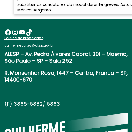
substituir os condutores do modal durante greves. Autor:
Mônica Bergamo
Facebook
Instagram
Youtube
TikTok
Política de privacidade
guilhermecortez@al.sp.gov.br
ALESP
– Av. Pedro Álvares Cabral, 201 – Moema,
São Paulo – SP – Sala 252
R. Monsenhor Rosa, 1447 – Centro, Franca – SP,
14400-670
(11) 3886-6882/ 6883