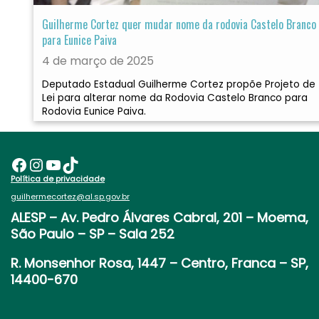
Guilherme Cortez quer mudar nome da rodovia Castelo Branco
para Eunice Paiva
4 de março de 2025
Deputado Estadual Guilherme Cortez propõe Projeto de
Lei para alterar nome da Rodovia Castelo Branco para
Rodovia Eunice Paiva.
Facebook
Instagram
Youtube
TikTok
Política de privacidade
guilhermecortez@al.sp.gov.br
ALESP
– Av. Pedro Álvares Cabral, 201 – Moema,
São Paulo – SP – Sala 252
R. Monsenhor Rosa, 1447 – Centro, Franca – SP,
14400-670