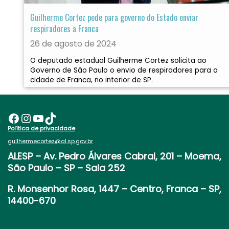
Guilherme Cortez pede para governo do Estado enviar
respiradores a Franca
26 de agosto de 2024
O deputado estadual Guilherme Cortez solicita ao
Governo de São Paulo o envio de respiradores para a
cidade de Franca, no interior de SP.
Facebook
Instagram
Youtube
TikTok
Política de privacidade
guilhermecortez@al.sp.gov.br
ALESP
– Av. Pedro Álvares Cabral, 201 – Moema,
São Paulo – SP – Sala 252
R. Monsenhor Rosa, 1447 – Centro, Franca – SP,
14400-670