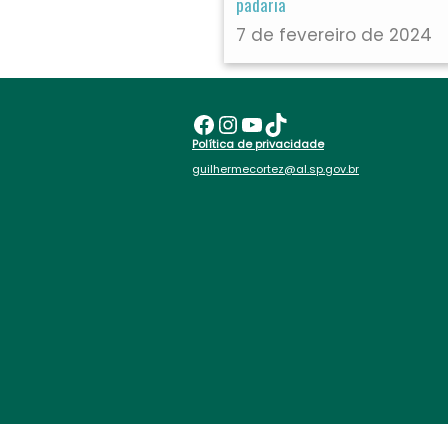
padaria
7 de fevereiro de 2024
Facebook
Instagram
Youtube
TikTok
Política de privacidade
guilhermecortez@al.sp.gov.br