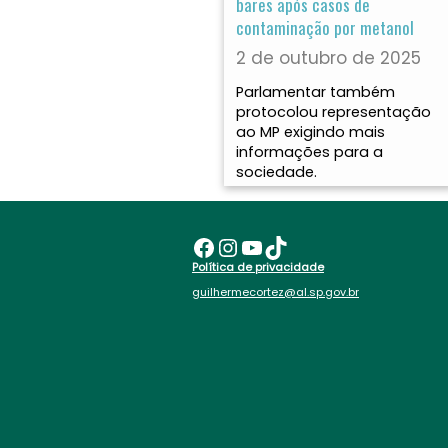
bares após casos de
contaminação por metanol
2 de outubro de 2025
Parlamentar também
protocolou representação
ao MP exigindo mais
informações para a
sociedade.
Facebook
Instagram
Youtube
TikTok
Política de privacidade
guilhermecortez@al.sp.gov.br