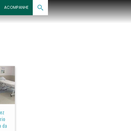
ACOMPANHE
tez
rio
o da