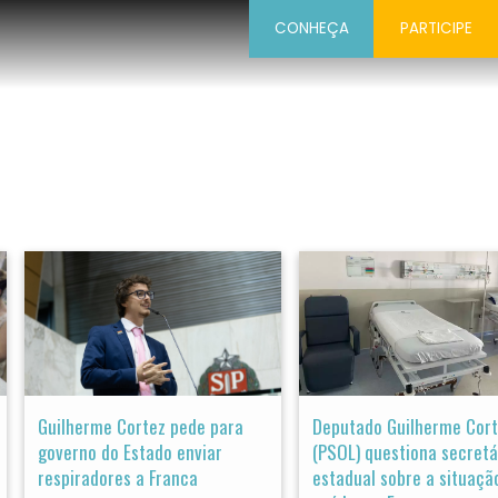
CONHEÇA
PARTICIPE
Guilherme Cortez pede para
Deputado Guilherme Cor
governo do Estado enviar
(PSOL) questiona secretá
respiradores a Franca
estadual sobre a situaçã