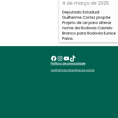
4 de março de 2025
Deputado Estadual
Guilherme Cortez propõe
Projeto de Lei para alterar
nome da Rodovia Castelo
Branco para Rodovia Eunice
Paiva.
Facebook
Instagram
Youtube
TikTok
Política de privacidade
guilhermecortez@al.sp.gov.br