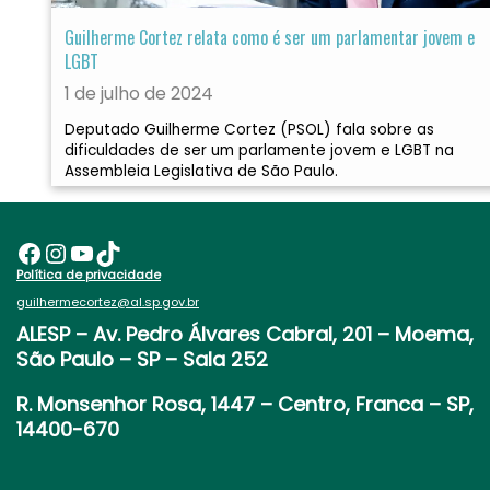
Guilherme Cortez relata como é ser um parlamentar jovem e
LGBT
1 de julho de 2024
Deputado Guilherme Cortez (PSOL) fala sobre as
dificuldades de ser um parlamente jovem e LGBT na
Assembleia Legislativa de São Paulo.
Facebook
Instagram
Youtube
TikTok
Política de privacidade
guilhermecortez@al.sp.gov.br
ALESP
– Av. Pedro Álvares Cabral, 201 – Moema,
São Paulo – SP – Sala 252
R. Monsenhor Rosa, 1447 – Centro, Franca – SP,
14400-670