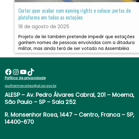
Cortez quer acabar com naming rights e colocar portas de
plataforma em todas as estações
18 de agosto de 2025
Projeto de lei também pretende impedir que estações
ganhem nomes de pessoas envolvidas com a ditadura
militar, mas ainda terá de ser votado na Assembléia
Facebook
Instagram
Youtube
TikTok
Política de privacidade
guilhermecortez@al.sp.gov.br
ALESP
– Av. Pedro Álvares Cabral, 201 – Moema,
São Paulo – SP – Sala 252
R. Monsenhor Rosa, 1447 – Centro, Franca – SP,
14400-670