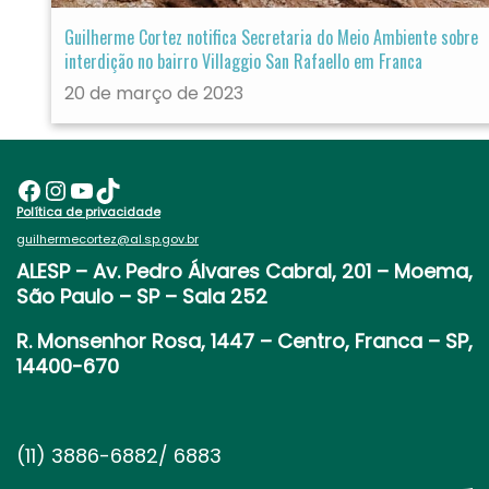
Guilherme Cortez notifica Secretaria do Meio Ambiente sobre
interdição no bairro Villaggio San Rafaello em Franca
20 de março de 2023
Facebook
Instagram
Youtube
TikTok
Política de privacidade
guilhermecortez@al.sp.gov.br
ALESP
– Av. Pedro Álvares Cabral, 201 – Moema,
São Paulo – SP – Sala 252
R. Monsenhor Rosa, 1447 – Centro, Franca – SP,
14400-670
(11) 3886-6882/ 6883