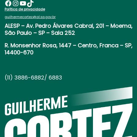
Facebook
Instagram
Youtube
TikTok
Política de privacidade
guilhermecortez@al.sp.gov.br
ALESP
– Av. Pedro Álvares Cabral, 201 – Moema,
São Paulo – SP – Sala 252
R. Monsenhor Rosa, 1447 – Centro, Franca – SP,
14400-670
(11) 3886-6882/ 6883