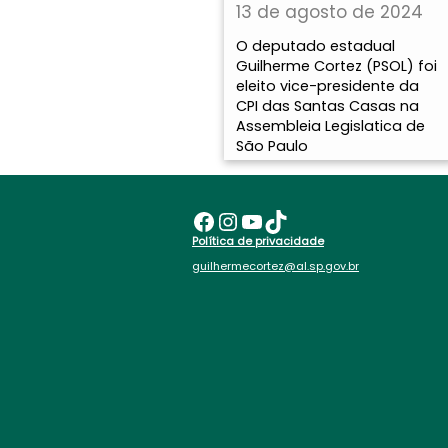
13 de agosto de 2024
O deputado estadual
Guilherme Cortez (PSOL) foi
eleito vice-presidente da
CPI das Santas Casas na
Assembleia Legislatica de
São Paulo
Facebook
Instagram
Youtube
TikTok
Política de privacidade
guilhermecortez@al.sp.gov.br