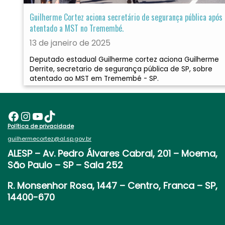
Guilherme Cortez aciona secretário de segurança pública após
atentado a MST no Tremembé.
13 de janeiro de 2025
Deputado estadual Guilherme cortez aciona Guilherme
Derrite, secretario de segurança pública de SP, sobre
atentado ao MST em Tremembé - SP.
Facebook
Instagram
Youtube
TikTok
Política de privacidade
guilhermecortez@al.sp.gov.br
ALESP
– Av. Pedro Álvares Cabral, 201 – Moema,
São Paulo – SP – Sala 252
R. Monsenhor Rosa, 1447 – Centro, Franca – SP,
14400-670