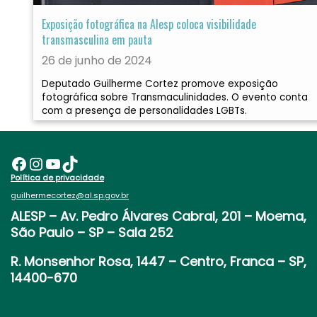
Exposição fotográfica na Alesp coloca visibilidade
transmasculina em pauta
26 de junho de 2024
Deputado Guilherme Cortez promove exposição
fotográfica sobre Transmaculinidades. O evento conta
com a presença de personalidades LGBTs.
Facebook
Instagram
Youtube
TikTok
Política de privacidade
guilhermecortez@al.sp.gov.br
ALESP
– Av. Pedro Álvares Cabral, 201 – Moema,
São Paulo – SP – Sala 252
R. Monsenhor Rosa, 1447 – Centro, Franca – SP,
14400-670