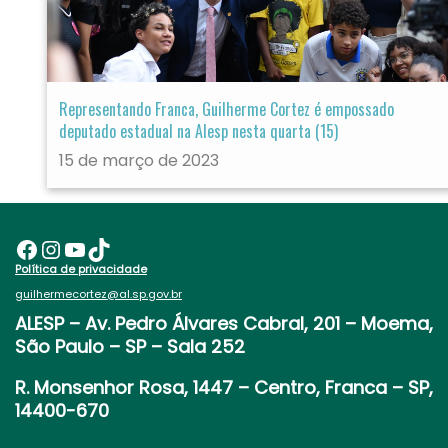
Representando Franca, Guilherme Cortez é empossado
deputado estadual na Alesp nesta quarta (15)
15 de março de 2023
Facebook
Instagram
Youtube
TikTok
Política de privacidade
guilhermecortez@al.sp.gov.br
ALESP
– Av. Pedro Álvares Cabral, 201 – Moema,
São Paulo – SP – Sala 252
R. Monsenhor Rosa, 1447 – Centro, Franca – SP,
14400-670