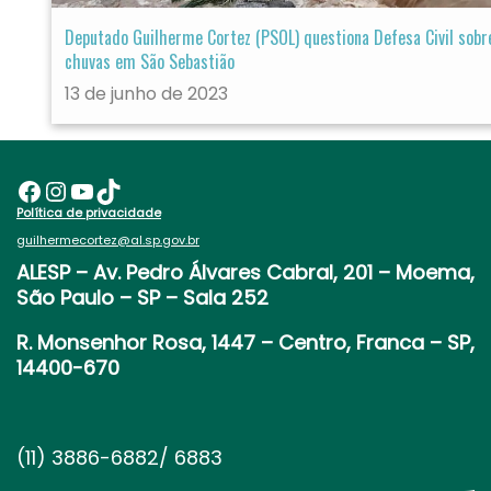
Deputado Guilherme Cortez (PSOL) questiona Defesa Civil sobr
chuvas em São Sebastião
13 de junho de 2023
Facebook
Instagram
Youtube
TikTok
Política de privacidade
guilhermecortez@al.sp.gov.br
ALESP
– Av. Pedro Álvares Cabral, 201 – Moema,
São Paulo – SP – Sala 252
R. Monsenhor Rosa, 1447 – Centro, Franca – SP,
14400-670
(11) 3886-6882/ 6883