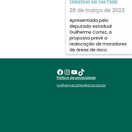
Climáticos em São Paulo
28 de março de 2023
Apresentada pelo
deputado estadual
Guilherme Cortez, a
proposta prevê a
realocação de moradores
de áreas de risco
Facebook
Instagram
Youtube
TikTok
Política de privacidade
guilhermecortez@al.sp.gov.br