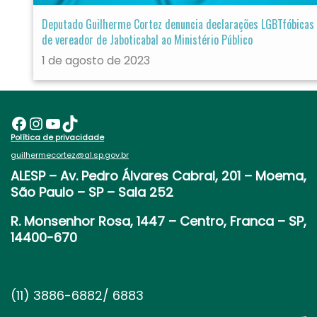
Deputado Guilherme Cortez denuncia declarações LGBTfóbicas
de vereador de Jaboticabal ao Ministério Público
1 de agosto de 2023
Facebook
Instagram
Youtube
TikTok
Política de privacidade
guilhermecortez@al.sp.gov.br
ALESP
– Av. Pedro Álvares Cabral, 201 – Moema,
São Paulo – SP – Sala 252
R. Monsenhor Rosa, 1447 – Centro, Franca – SP,
14400-670
(11) 3886-6882/ 6883