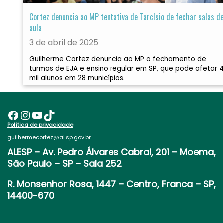
Cortez denuncia ao MP tentativa de Tarcísio de fechar salas d
aula
3 de abril de 2025
Guilherme Cortez denuncia ao MP o fechamento de
turmas de EJA e ensino regular em SP, que pode afetar 
mil alunos em 28 municípios.
Facebook
Instagram
Youtube
TikTok
Política de privacidade
guilhermecortez@al.sp.gov.br
ALESP
– Av. Pedro Álvares Cabral, 201 – Moema,
São Paulo – SP – Sala 252
R. Monsenhor Rosa, 1447 – Centro, Franca – SP,
14400-670